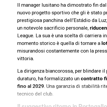
Il manager lusitano ha dimostrato fin da
nuovo progetto sportivo che gli è stato p
prestigiosa panchina dell’Estádio da Luz,
un notevole sacrificio personale,
riducen
League. La sua è una scelta di carriera in
momento storico è quella di tornare a
lo
misurandosi costantemente con la pressi
vittoria.
La dirigenza biancorossa, per blindare il 
duraturo, ha formalizzato un
contratto f
fino al 2029
. Una garanzia di stabilità r
tecnico del club.
Il suggestivo ritorno in Portogall