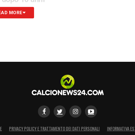
ale nel percorso professionale del tecnico. Si
EAD MORE
 in Portogallo dopo 10 anni
di lontananza. Dopo
izio dello scorso decennio (culminati con la
china dello Sporting CP), Silva aveva intrapreso
ntesi in Grecia fino alle molteplici esperienze in
di conoscenze di altissimo profilo, consolidando
Mario Branco
hiara e precisa strategia societaria. Il profilo
temente
voluto da Rui Costa e Mario Branco
. Il
ortivo hanno lavorato in grande sinergia,
sposare la causa. In lui hanno individuato il
E
PRIVACY POLICY E TRATTAMENTO DEI DATI PERSONALI
INFORMATIVA ES