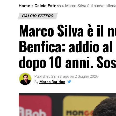
Home
»
Calcio Estero
»
Marco Silva è il nuovo allena
CALCIO ESTERO
Marco Silva è il 
Benfica: addio al
dopo 10 anni. So
Published
2 mesi ago
on
2 Giugno 2026
By
Marco Baridon