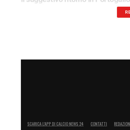
Questa firma rappresenta uno snodo cruci
R
tratta, infatti, di un emozionante
ritorno
i brillanti esordi in terra lusitana all’in
vittoria della Taça de Portugal sulla pan
una lunga avventura all’estero. Dalla pare
Gran Bretagna, ha maturato un bagaglio 
le sue competenze tattiche.
La regia societaria: Rui Costa e 
Dietro le quinte di questo affare c’è una c
dell’ex tecnico dei
Cottagers
è stato for
presidente delle
Águias
e il direttore sp
operando sotto traccia per convincerlo a 
SCARICA L’APP DI CALCIO NEWS 24
CONTATTI
REDAZION