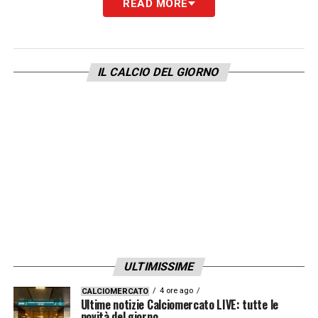
READ MORE
Ultime notizie Calcio Estero: tutte le novità
del giorno provenienti da tutto il mondo
IL CALCIO DEL GIORNO
L’attenzione degli staff medici e tecnici è ora
concentrata sul recupero del difensore, con
una vera e propria corsa contro il tempo per
consentirgli di essere disponibile già per le
prime partite della
Coppa del Mondo
. La
presenza di Saliba è ritenuta strategica non
solo per le qualità difensive, ma anche per
l’equilibrio tattico dell’intera squadra,
soprattutto in gare ad alto livello contro
ULTIMISSIME
avversari di prima fascia.
4 ore ago
CALCIOMERCATO
Ultime notizie Calciomercato LIVE: tutte le
Il caso Saliba aggiunge tensione all’ultimo
novità del giorno