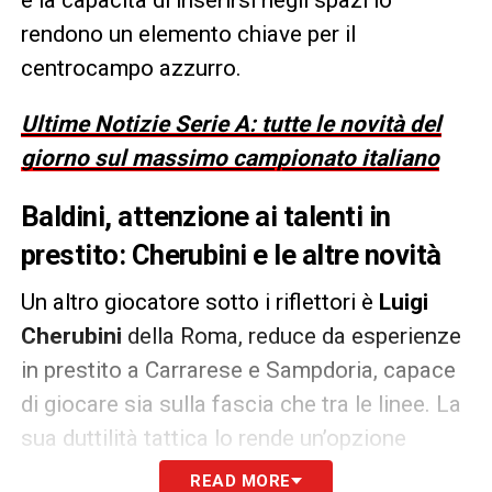
rendono un elemento chiave per il
centrocampo azzurro.
Ultime Notizie Serie A: tutte le novità del
giorno sul massimo campionato italiano
Baldini, attenzione ai talenti in
prestito: Cherubini e le altre novità
Un altro giocatore sotto i riflettori è
Luigi
Cherubini
della Roma, reduce da esperienze
in prestito a Carrarese e Sampdoria, capace
di giocare sia sulla fascia che tra le linee. La
sua duttilità tattica lo rende un’opzione
preziosa per Baldini, pronto a sfruttarne le
READ MORE