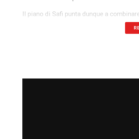
Il piano di Safi punta dunque a combinare
convincere i tifosi e gli azionisti del F
R
risultati immediati e figure di prestigio 
caratura mondiale, e di
Maldini
, simbolo
rappresenta un tentativo di rafforzare la 
vista del voto.
Le prossime settimane saranno decisive n
il futuro tecnico del club e per le scelte
dare continuità sportiva e stabilità eco
Fenerbahce che il suo progetto sia realis
LA PLAYLIST DELLE NOSTRE TOP NEW