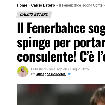
Home
»
Calcio Estero
»
Il Fenerbahce sogna Conte: c
CALCIO ESTERO
Il Fenerbahce sog
spinge per porta
consulente! C’è l’
Published
2 mesi ago
on
2 Giugno 2026
By
Giuseppe Colicchia