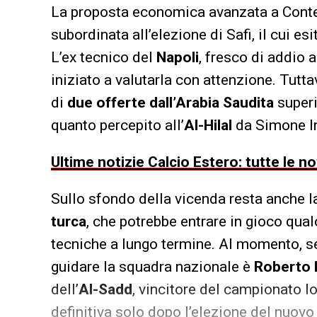
La proposta economica avanzata a Cont
subordinata all’elezione di Safi, il cui e
L’ex tecnico del
Napoli
, fresco di addio 
iniziato a valutarla con attenzione. Tutt
di
due offerte dall’Arabia Saudita
superi
quanto percepito all’
Al-Hilal
da Simone I
Ultime notizie Calcio Estero: tutte le n
Sullo sfondo della vicenda resta anche l
turca
, che potrebbe entrare in gioco qualo
tecniche a lungo termine. Al momento, s
guidare la squadra nazionale è
Roberto 
dell’
Al-Sadd
, vincitore del campionato lo
definitiva solo dopo l’elezione del nuovo 