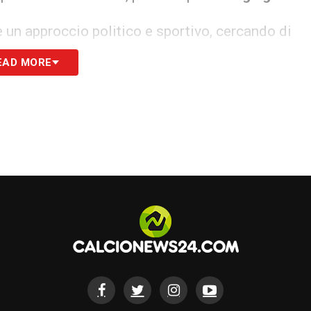
 un approccio politico e sportivo, cercando di
enerbahce attraverso una strategia che coniughi
EAD MORE
internazionale. La presenza di
Conte
, tecnico di
 di esperienza e competenza dirigenziale,
credibilità del progetto e attrarre consensi in
on solo per l’esito delle elezioni, ma anche per
 di mercato e gestione della squadra. Safi punta a
nomica, ma dovrà convincere il mondo
tico e competitivo sul piano internazionale.
S