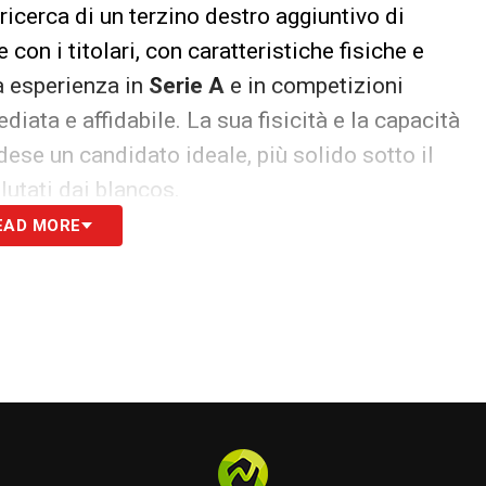
 ricerca di un terzino destro aggiuntivo di
 con i titolari, con caratteristiche fisiche e
a esperienza in
Serie A
e in competizioni
ata e affidabile. La sua fisicità e la capacità
dese un candidato ideale, più solido sotto il
lutati dai blancos.
EAD MORE
 le novità del giorno
landese è un giocatore chiave nella formazione di
difensiva che offensiva. Tuttavia, la presenza di
 un trasferimento senza trattative complesse,
tà di attivare direttamente il pagamento