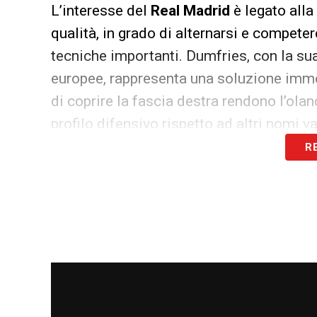
L’interesse del
Real Madrid
è legato alla
qualità, in grado di alternarsi e competere
tecniche importanti. Dumfries, con la su
europee, rappresenta una soluzione immedi
di coprire la fascia destra rendono l’olan
profilo difensivo rispetto ad altri nomi va
R
Ultime notizie Calciomercato LIVE: tutte
Per l’
Inter
, la situazione è delicata. L’o
Chivu e garantisce equilibrio sia in fase 
una
clausola rescissoria
rende possibile
lasciando ai club interessati la possibili
richiesto.