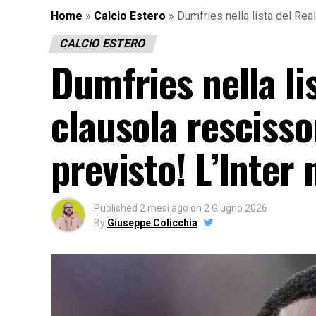
Home
»
Calcio Estero
»
Dumfries nella lista del Real
CALCIO ESTERO
Dumfries nella li
clausola rescisso
previsto! L’Inter 
Published
2 mesi ago
on
2 Giugno 2026
By
Giuseppe Colicchia