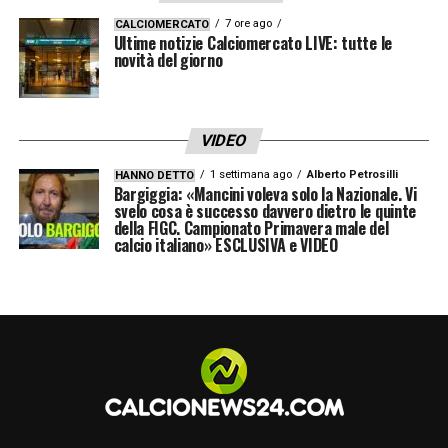
Tonali
e il talento del Leicester
Jeremy
7 ore ago
CALCIOMERCATO
Ultime notizie Calciomercato LIVE: tutte le
Monga
. Con un fatturato previsto vicino ai
novità del giorno
770 milioni di sterline, la proprietà Kroenke è
pronta a sostenere il progetto.
VIDEO
L’obiettivo principale resta un attaccante di
1 settimana ago
Alberto Petrosilli
HANNO DETTO
livello come
Julian Álvarez
, ma Rashford —
Bargiggia: «Mancini voleva solo la Nazionale. Vi
svelo cosa è successo davvero dietro le quinte
autore di 14 gol con il Barcellona —
della FIGC. Campionato Primavera male del
calcio italiano» ESCLUSIVA e VIDEO
rappresenta un’opzione di esperienza e
versatilità.
LA PLAYLIST DELLE NOSTRE TOP NEWS