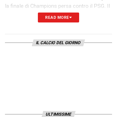
la finale di Champions persa contro il PSG. Il
tecnico ha sollecitato la dirigenza a investire
READ MORE
con decisione per mantenere la squadra ai
massimi livelli competitivi.
IL CALCIO DEL GIORNO
A Barcellona, intanto, Deco ha elogiato
l’impatto dell’inglese nel sistema di Flick, ma
l’acquisto di Anthony Gordon per 80 milioni
ha ulteriormente ridotto il margine di
manovra del club, lasciando Rashford in un
limbo.
Il suo nome rientra in una strategia più ampia
dell’Arsenal, che segue anche
Victor
Valdepeñas
,
Tino Livramento
,
Sandro
ULTIMISSIME