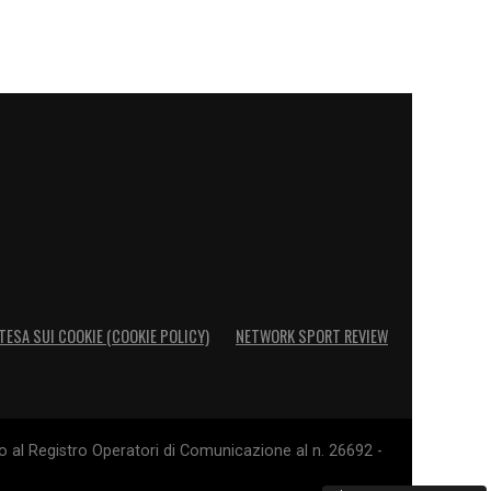
TESA SUI COOKIE (COOKIE POLICY)
NETWORK SPORT REVIEW
o al Registro Operatori di Comunicazione al n. 26692 -