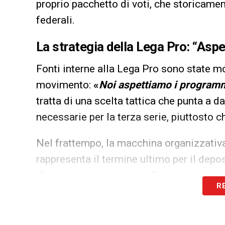
proprio pacchetto di voti, che storicament
federali.
La strategia della Lega Pro: “Asp
Fonti interne alla Lega Pro sono state mo
movimento:
«
Noi aspettiamo i programm
tratta di una scelta tattica che punta a da
necessarie per la terza serie, piuttosto 
Nel frattempo, la macchina organizzativ
rappresenta il termine ultimo per il depos
dimissioni presentate nelle scorse setti
R
attività ordinarie in regime di prorogatio
giorno del voto.