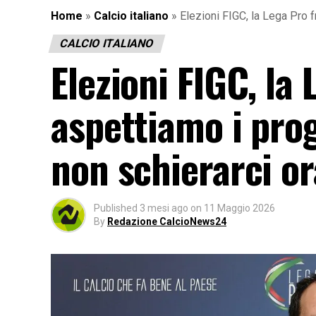
Home
»
Calcio italiano
»
Elezioni FIGC, la Lega Pro 
CALCIO ITALIANO
Elezioni FIGC, la
aspettiamo i pro
non schierarci o
Published
3 mesi ago
on
11 Maggio 2026
By
Redazione CalcioNews24