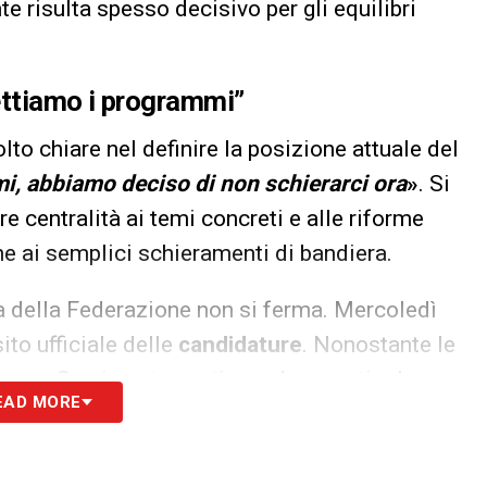
e risulta spesso decisivo per gli equilibri
ettiamo i programmi”
lto chiare nel definire la posizione attuale del
i, abbiamo deciso di non schierarci ora
»
. Si
re centralità ai temi concreti e alle riforme
che ai semplici schieramenti di bandiera.
a della Federazione non si ferma. Mercoledì
ito ufficiale delle
candidature
. Nonostante le
mane, Gravina sta continuando a gestire le
EAD MORE
, garantendo la continuità amministrativa fino al