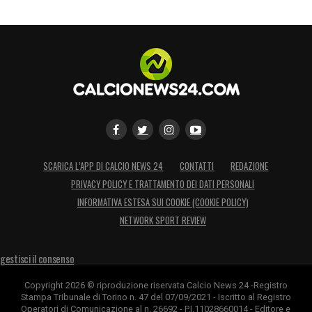
SCARICA L’APP DI CALCIO NEWS 24
CONTATTI
REDAZIONE
PRIVACY POLICY E TRATTAMENTO DEI DATI PERSONALI
INFORMATIVA ESTESA SUI COOKIE (COOKIE POLICY)
NETWORK SPORT REVIEW
gestisci il consenso
Copyright 2026 © riproduzione riservata Calcio News 24 -Registro
Stampa Tribunale di Torino n. 47 del 07/09/2021 - Iscritto al Registro
Operatori di Comunicazione al n. 26692 - P.I.11028660014 - Editore e