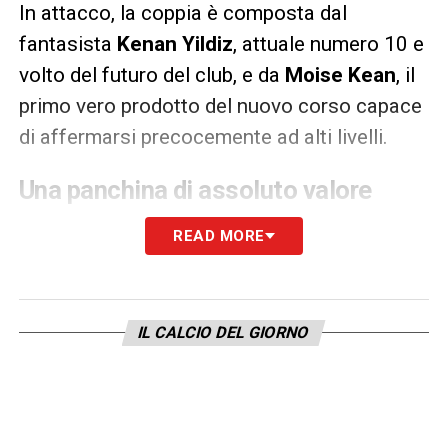
In attacco, la coppia è composta dal
fantasista
Kenan Yildiz
, attuale numero 10 e
volto del futuro del club, e da
Moise Kean
, il
primo vero prodotto del nuovo corso capace
di affermarsi precocemente ad alti livelli.
Una panchina di assoluto valore
A testimoniare l’incredibile profondità del
READ MORE
lavoro svolto a
Vinovo
e al
J-TC
c’è una
panchina ricca di alternative di lusso. Oltre ai
portieri
Daffara
e
Israel
, il reparto arretrato
IL CALCIO DEL GIORNO
vanta nomi come
De Winter
,
Barbieri
,
Savona
e
Pedro Felipe
. In mezzo al campo,
la qualità è garantita da
Fabio Miretti
, dal