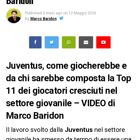
Baridon
Published
3 mesi ago
on
12 Maggio 2026
By
Marco Baridon
Juventus, come giocherebbe e
da chi sarebbe composta la Top
11 dei giocatori cresciuti nel
settore giovanile – VIDEO di
Marco Baridon
Il lavoro svolto dalla
Juventus
nel settore
giovanile ha smesso da tempo di essere una