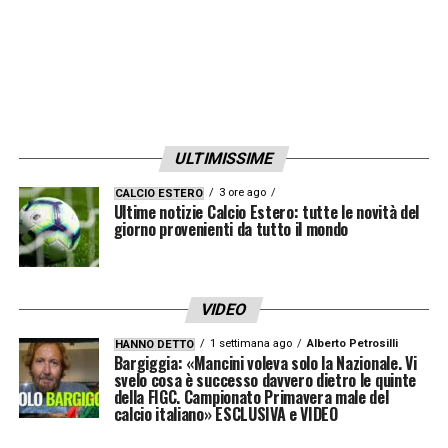
talento emergente di
Adzic
, dalla solidità di
Nicolussi Caviglia
e dall’accelerazione di
Samuel Iling-Junior
.
Questa selezione non rappresenta soltanto
un esercizio tattico, ma è la prova tangibile di
ULTIMISSIME
come la Juventus sia riuscita a costruire un
3 ore ago
CALCIO ESTERO
patrimonio tecnico ed economico
Ultime notizie Calcio Estero: tutte le novità del
giorno provenienti da tutto il mondo
inestimabile
, in grado di sostenere la prima
squadra e, allo stesso tempo, alimentare
l’intero sistema calcistico mondiale.
VIDEO
1 settimana ago
Alberto Petrosilli
HANNO DETTO
Bargiggia: «Mancini voleva solo la Nazionale. Vi
svelo cosa è successo davvero dietro le quinte
della FIGC. Campionato Primavera male del
calcio italiano» ESCLUSIVA e VIDEO