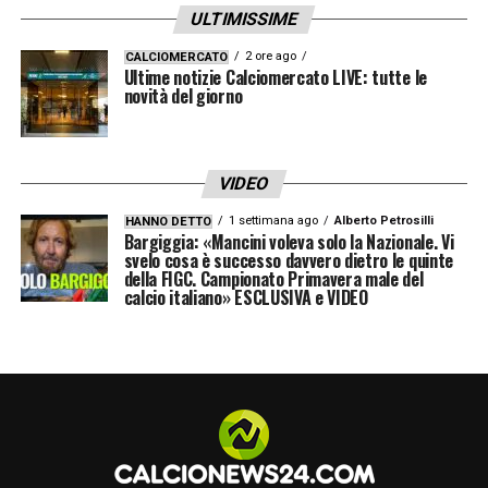
molti valori. Per noi dell’Inter è un motivo
ULTIMISSIME
di grande orgoglio essere qui per celebrare
2 ore ago
CALCIOMERCATO
Ultime notizie Calciomercato LIVE: tutte le
la finale della Coppa Italia che ci vedrà
novità del giorno
sfidare la Lazio domani sera all’Olimpico.
La Repubblica Italiana riconosce il valore
educativo e sociale dell’attività sportiva e
VIDEO
per noi è una responsabilità importante
1 settimana ago
Alberto Petrosilli
HANNO DETTO
Bargiggia: «Mancini voleva solo la Nazionale. Vi
essere qui oggi proprio perché come
svelo cosa è successo davvero dietro le quinte
della FIGC. Campionato Primavera male del
allenatori ed atleti dobbiamo essere
calcio italiano» ESCLUSIVA e VIDEO
portatori di valori. E abbiamo il compito di
essere da esempio per tutti i bambini e
tutte le bambine che ci seguono. Domani
sia noi che la Lazio cercheremo di onorare
questa grandissima competizione
mettendo in campo la migliore versione di