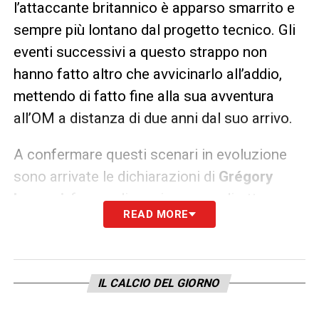
l’attaccante britannico è apparso smarrito e
sempre più lontano dal progetto tecnico. Gli
eventi successivi a questo strappo non
hanno fatto altro che avvicinarlo all’addio,
mettendo di fatto fine alla sua avventura
all’OM a distanza di due anni dal suo arrivo.
A confermare questi scenari in evoluzione
sono arrivate le dichiarazioni di
Grégory
Lorenzi
, fresco di nomina come direttore
READ MORE
sportivo a inizio giugno. Lorenzi ha precisato
che Greenwood rientra in quella cerchia di
giocatori su cui
il club sta riflettendo
IL CALCIO DEL GIORNO
intensamente.