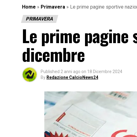
Home
»
Primavera
»
Le prime pagine sportive nazio
PRIMAVERA
Le prime pagine s
dicembre
Published
2 anni ago
on
18 Dicembre 2024
By
Redazione CalcioNews24