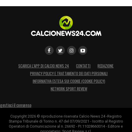
(Catanzaro), Matteo Mantini (Grasshopper),
Emanuele Sala (Milan), Samuel Wiafe
(Modena);
Attaccanti
: Antonio Arena (Roma), Javison
Osarumwense Idele (Atalanta), Destiny
Onoguekhan Elimoghale (Juventus), Jamal
Iddrissou (Inter), Mattia Mosconi (Inter).
SCARICA L’APP DI CALCIO NEWS 24
CONTATTI
REDAZIONE
PRIVACY POLICY E TRATTAMENTO DEI DATI PERSONALI
LA PLAYLIST DELLE NOSTRE TOP NEWS
INFORMATIVA ESTESA SUI COOKIE (COOKIE POLICY)
NETWORK SPORT REVIEW
gestisci il consenso
Copyright 2026 © riproduzione riservata Calcio News 24 -Registro
Stampa Tribunale di Torino n. 47 del 07/09/2021 - Iscritto al Registro
Operatori di Comunicazione al n. 26692 - P.I.11028660014 - Editore e
proprietario: Sport Review s.r.l.