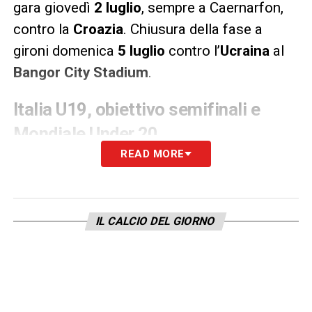
gara giovedì
2 luglio
, sempre a Caernarfon,
contro la
Croazia
. Chiusura della fase a
gironi domenica
5 luglio
contro l’
Ucraina
al
Bangor City Stadium
.
Italia U19, obiettivo semifinali e
Mondiale Under 20
READ MORE
Le prime due classificate di ogni girone
accederanno alle
semifinali
, previste l’
8
luglio
a
Denbigh
e
Wrexham
. La finale si
IL CALCIO DEL GIORNO
giocherà l’
11 luglio
al
Racecourse Ground
. Il
torneo assegnerà anche i pass per il
Mondiale Under 20 del 2027
: qualificate
direttamente le quattro semifinaliste, con un