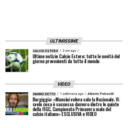
ulteriore posto deciso dallo spareggio tra le
terze dei due gironi.
LEGGI ANCHE:
Ultime Notizie Serie A: tutte
le novità del giorno sul massimo
ULTIMISSIME
campionato italiano
2 ore ago
CALCIO ESTERO
Ultime notizie Calcio Estero: tutte le novità del
Portieri
: Massimo Pessina (Bologna),
giorno provenienti da tutto il mondo
Tommaso Vannucchi (Cosenza);
Difensori
: Matteo Cocchi (Inter), Cristiano
De Paoli (Como), Mattia Marello (Inter),
VIDEO
Federico Nardin (Roma), Andrea Natali (AZ
1 settimana ago
Alberto Petrosilli
HANNO DETTO
Bargiggia: «Mancini voleva solo la Nazionale. Vi
Alkmaar), Niccolò Rizzo (Juventus),
svelo cosa è successo davvero dietro le quinte
della FIGC. Campionato Primavera male del
Francesco Verde (Juventus);
calcio italiano» ESCLUSIVA e VIDEO
Centrocampisti
: Federico Coletta (Benfica),
Christian Comotto (Spezia), Mattia Liberali