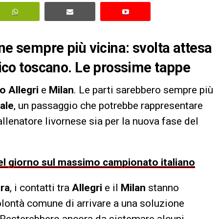
one sempre più vicina: svolta attesa
cnico toscano. Le prossime tappe
o Allegri
e
Milan
. Le parti sarebbero sempre più
ale
, un passaggio che potrebbe rappresentare
’allenatore livornese sia per la nuova fase del
 del giorno sul massimo campionato italiano
ira
, i contatti tra
Allegri
e il
Milan
stanno
lontà comune di arrivare a una soluzione