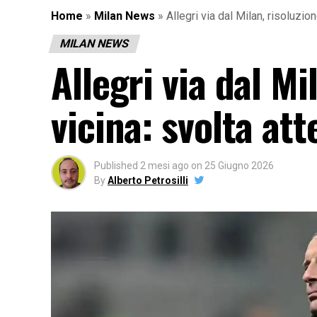
Home
»
Milan News
»
Allegri via dal Milan, risoluzio
MILAN NEWS
Allegri via dal M
vicina: svolta att
Published
2 mesi ago
on
25 Giugno 2026
By
Alberto Petrosilli