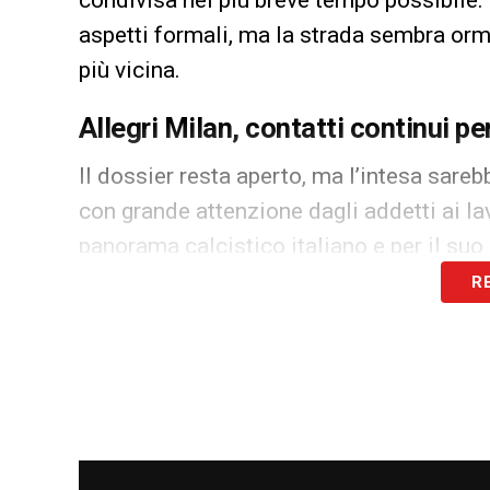
condivisa nel più breve tempo possibile
aspetti formali, ma la strada sembra orm
più vicina.
Allegri Milan, contatti continui pe
Il dossier resta aperto, ma l’intesa sare
con grande attenzione dagli addetti ai lav
panorama calcistico italiano e per il su
R
Il tecnico livornese, già protagonista in
liberarsi definitivamente dal vincolo cont
risoluzione, il suo futuro diventerebbe u
allenatori, soprattutto in un momento in 
strategie tecniche.