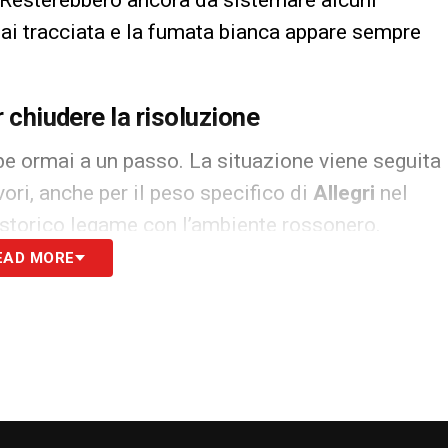
. Resterebbero ancora da sistemare alcuni
ai tracciata e la fumata bianca appare sempre
r chiudere la risoluzione
bbe ormai a un passo. La situazione viene seguita
ori, anche per il peso specifico di
Allegri
nel
o storico legame con l’ambiente rossonero.
EAD MORE
 passato sulla panchina del
Milan
, potrebbe così
rattuale con il club. Una volta completata la
n tema ancora più centrale in chiave mercato
cui diversi club stanno ridefinendo le proprie