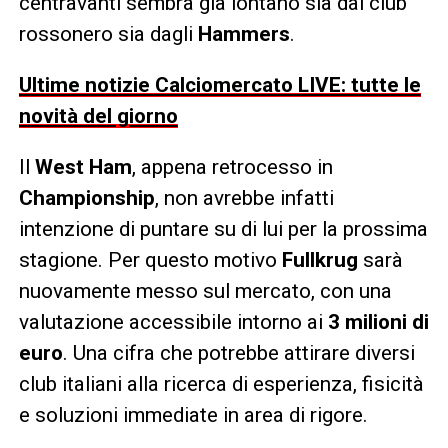
centravanti sembra già lontano sia dal club
rossonero sia dagli
Hammers
.
Ultime notizie Calciomercato LIVE: tutte le
novità del giorno
Il
West Ham
, appena retrocesso in
Championship
, non avrebbe infatti
intenzione di puntare su di lui per la prossima
stagione. Per questo motivo
Fullkrug
sarà
nuovamente messo sul mercato, con una
valutazione accessibile intorno ai
3 milioni di
euro
. Una cifra che potrebbe attirare diversi
club italiani alla ricerca di esperienza, fisicità
e soluzioni immediate in area di rigore.