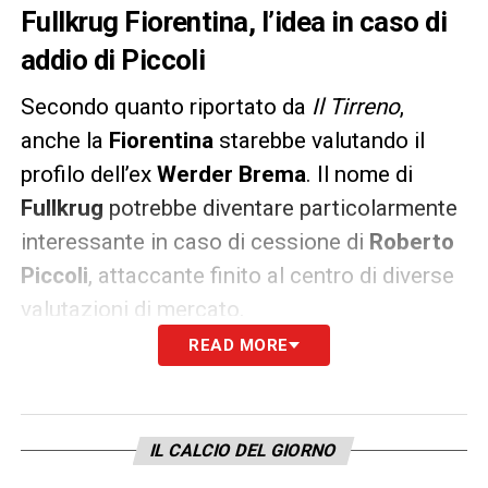
Fullkrug Fiorentina, l’idea in caso di
addio di Piccoli
Secondo quanto riportato da
Il Tirreno
,
anche la
Fiorentina
starebbe valutando il
profilo dell’ex
Werder Brema
. Il nome di
Fullkrug
potrebbe diventare particolarmente
interessante in caso di cessione di
Roberto
Piccoli
, attaccante finito al centro di diverse
valutazioni di mercato.
READ MORE
I viola stanno infatti ragionando sulle
possibili alternative offensive e il tedesco
rappresenterebbe un’opzione esperta, già
IL CALCIO DEL GIORNO
abituata a contesti di alto livello e con