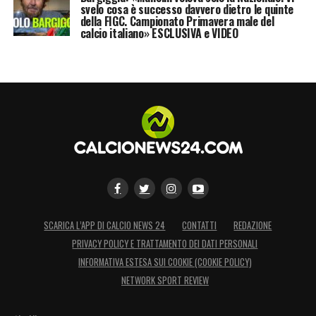
svelo cosa è successo davvero dietro le quinte
aperto. Dopo il passaggio al
Milan
senza
della FIGC. Campionato Primavera male del
calcio italiano» ESCLUSIVA e VIDEO
l’impatto sperato,
Fullkrug
potrebbe ripartire
ancora dall’Italia, con la
Fiorentina
pronta a
monitorare la situazione qualora si aprisse
davvero il dossier legato all’eventuale
partenza di
Piccoli
.
LA PLAYLIST DELLE NOSTRE TOP NEWS
SCARICA L’APP DI CALCIO NEWS 24
CONTATTI
REDAZIONE
PRIVACY POLICY E TRATTAMENTO DEI DATI PERSONALI
INFORMATIVA ESTESA SUI COOKIE (COOKIE POLICY)
NETWORK SPORT REVIEW