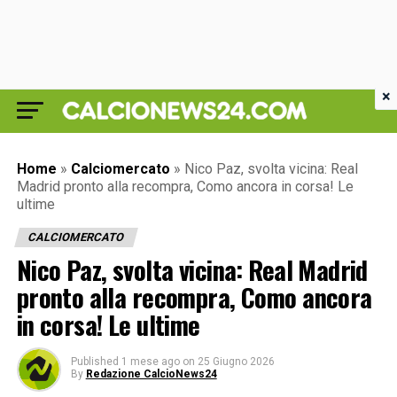
×
Home
»
Calciomercato
»
Nico Paz, svolta vicina: Real
Madrid pronto alla recompra, Como ancora in corsa! Le
ultime
CALCIOMERCATO
Nico Paz, svolta vicina: Real Madrid
pronto alla recompra, Como ancora
in corsa! Le ultime
Published
1 mese ago
on
25 Giugno 2026
By
Redazione CalcioNews24