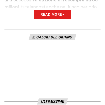
milioni
, tutelandosi anche nel lungo periodo.
READ MORE
Se il Como rinuncia, il Real lo
mette sul mercato
IL CALCIO DEL GIORNO
Qualora il Como decidesse di non esercitare
la prelazione, il Real Madrid sarebbe pronto a
mettere Nico Paz sul mercato senza vincoli,
valutando offerte superiori e senza
prevedere ulteriori diritti di riacquisto.
ULTIMISSIME