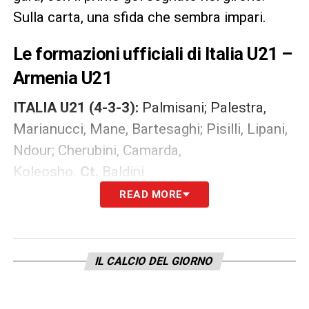
Sulla carta, una sfida che sembra impari.
Le formazioni ufficiali di Italia U21 –
Armenia U21
ITALIA U21 (4-3-3):
Palmisani; Palestra,
Marianucci, Mane, Bartesaghi; Pisilli, Lipani,
Ndour; Cherubini, Camarda,
Koleosho.
Ct.
Baldini
READ MORE
ARMENIA U21 (4-4-2):
Matinyan; Tarloyan,
Manukyan, Hakobyan, Bandikian;
Hovhannisyan, Hovhannisyan, Sargsyan,
IL CALCIO DEL GIORNO
Hakobyan; Eloyan, Hakobyan.
Ct.
Flores