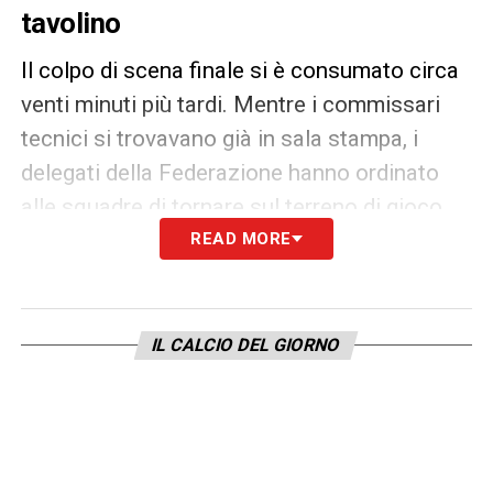
tavolino
Il colpo di scena finale si è consumato circa
venti minuti più tardi. Mentre i commissari
tecnici si trovavano già in sala stampa, i
delegati della Federazione hanno ordinato
alle squadre di tornare sul terreno di gioco
per disputare i minuti mancanti. I calciatori
READ MORE
del Mali si sono ripresentati in tenuta da
gara, ma la
Nazionale della Tunisia
, con
diversi atleti già sotto la doccia, ha opposto
IL CALCIO DEL GIORNO
un netto rifiuto. Questa scelta ha sancito la
definitiva
vittoria a tavolino
per il Mali.
Il dramma medico: colpo di calore e