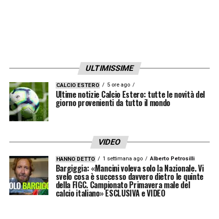
allucinazioni
Dietro questo cortocircuito agonistico si
celava in realtà un dramma umano sfiorato. I
referti medici ufficiali hanno confermato che
ULTIMISSIME
le temperature estreme e l’altissima umidità
5 ore ago
CALCIO ESTERO
avevano causato all’arbitro un
grave colpo di
Ultime notizie Calcio Estero: tutte le novità del
giorno provenienti da tutto il mondo
calore
. L’uomo era in preda a un severo
crollo fisico, con battito cardiaco accelerato
e conseguente perdita di lucidità. L’ufficiale
VIDEO
ha in seguito confessato di aver sentito delle
1 settimana ago
Alberto Petrosilli
HANNO DETTO
“voci interiori”
che gli ordinavano di fermare
Bargiggia: «Mancini voleva solo la Nazionale. Vi
svelo cosa è successo davvero dietro le quinte
tutto immediatamente per mettersi in salvo e
della FIGC. Campionato Primavera male del
calcio italiano» ESCLUSIVA e VIDEO
tutelare la propria vita. Un retroscena
inquietante per una partita passata di diritto