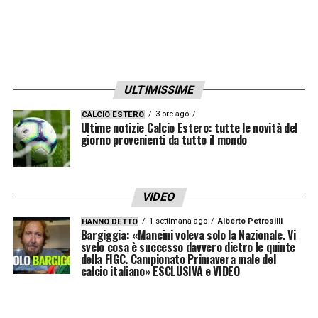
per i giocatori in scadenza l’anno
successivo. La regola è chiara: prima
bisogna liberare spazio a bilancio, solo dopo
si può investire.
ULTIMISSIME
Le possibili soluzioni e l’intervento
3 ore ago
CALCIO ESTERO
Ultime notizie Calcio Estero: tutte le novità del
della proprietà
giorno provenienti da tutto il mondo
Esiste però una via d’uscita istituzionale per
sbloccare la situazione. I club hanno la
VIDEO
facoltà di richiedere la
revoca del
1 settimana ago
Alberto Petrosilli
HANNO DETTO
provvedimento
qualora l’eccedenza di costo
Bargiggia: «Mancini voleva solo la Nazionale. Vi
svelo cosa è successo davvero dietro le quinte
contestata venga sanata. Le NOIF offrono
della FIGC. Campionato Primavera male del
calcio italiano» ESCLUSIVA e VIDEO
diverse soluzioni tecniche agli azionisti di
maggioranza per ripristinare l’equilibrio: tra