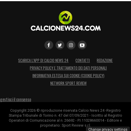
queste spiccano i versamenti per futuri
aumenti di capitale
, l’immissione di liquidità
per la copertura delle perdite, i finanziamenti
infruttiferi dei soci o l’utilizzo di risorse
derivanti dalla cessione pro soluto di crediti
legati al mercato o ai diritti audiovisivi.
SCARICA L’APP DI CALCIO NEWS 24
CONTATTI
REDAZIONE
Le opzioni per i due club sono dunque
PRIVACY POLICY E TRATTAMENTO DEI DATI PERSONALI
tracciate: finanziare gli acquisti unicamente
INFORMATIVA ESTESA SUI COOKIE (COOKIE POLICY)
attraverso le cessioni, oppure attendere un
NETWORK SPORT REVIEW
robusto intervento finanziario da parte delle
rispettive proprietà.
gestisci il consenso
Copyright 2026 © riproduzione riservata Calcio News 24 -Registro
LA PLAYLIST DELLE NOSTRE TOP NEWS
Stampa Tribunale di Torino n. 47 del 07/09/2021 - Iscritto al Registro
Operatori di Comunicazione al n. 26692 - P.I.11028660014 - Editore e
proprietario: Sport Review s.r.l.
Change privacy settings