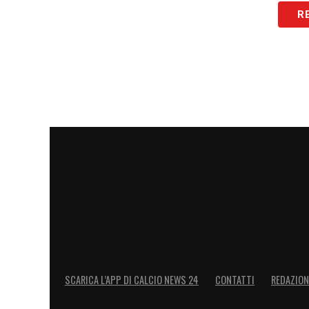
R
Secondo
NowtvTurkiye
, la situazione h
concreta. Le fonti confermano
un incont
del Fenerbahçe, Hakan Safi e Maldini
.
Un nuovo ruolo dirigenziale: Maldi
L’obiettivo di questo vertice è chiaro: t
gialloblù.
Hakan Safi
, in piena e accesa 
presidenza della società, ha individuato n
rilanciare le ambizioni nazionali ed eur
Milanello, Maldini ha dimostrato un fiut
di un gruppo vincente, portando il Milan 
SCARICA L’APP DI CALCIO NEWS 24
CONTATTI
REDAZION
Cosa significa per il futuro dell’e