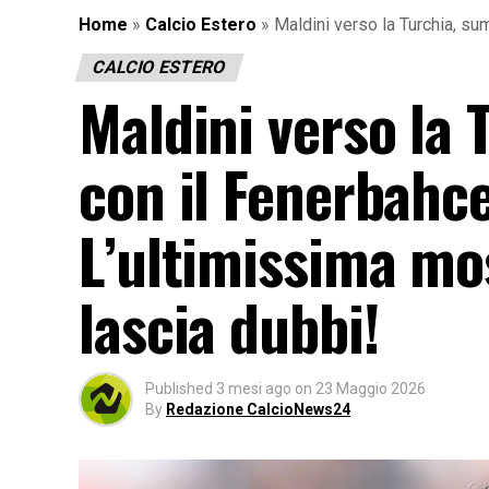
Home
»
Calcio Estero
»
Maldini verso la Turchia, su
CALCIO ESTERO
Maldini verso la 
con il Fenerbahce 
L’ultimissima mos
lascia dubbi!
Published
3 mesi ago
on
23 Maggio 2026
By
Redazione CalcioNews24