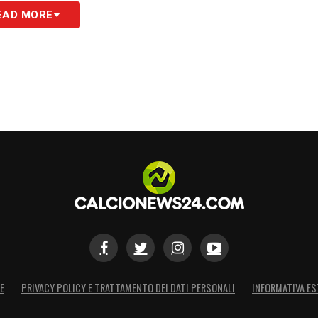
EAD MORE
a subito un’accelerata improvvisa e molto
ro a Istanbul tra il candidato alla presidenza
ni Direttore Sportivo
rovare un accordo per
la poltrona di ds
del club
campagna elettorale per conquistare la
ell’ex fuoriclasse italiano la figura perfetta per
opee del team. Durante il suo recente mandato a
o eccezionale nello scouting e nella costruzione
alla conquista dello Scudetto.
E
PRIVACY POLICY E TRATTAMENTO DEI DATI PERSONALI
INFORMATIVA ES
x rossonero