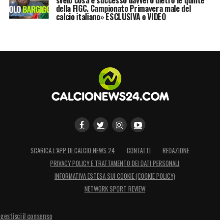
della FIGC. Campionato Primavera male del
lottatore indomito
che, fino alla fine, ha
calcio italiano» ESCLUSIVA e VIDEO
corso e pressato più di tanti ventenni. Quel
pallone in rete contro il Pisa è l’ultima,
meravigliosa cartolina di un gigante che ha
onorato il calcio italiano.
Gracias por todo, Pedrito.
L’Olimpico non ti
dimenticherà mai.
LA PLAYLIST DELLE NOSTRE TOP NEWS
SCARICA L’APP DI CALCIO NEWS 24
CONTATTI
REDAZIONE
PRIVACY POLICY E TRATTAMENTO DEI DATI PERSONALI
INFORMATIVA ESTESA SUI COOKIE (COOKIE POLICY)
NETWORK SPORT REVIEW
gestisci il consenso