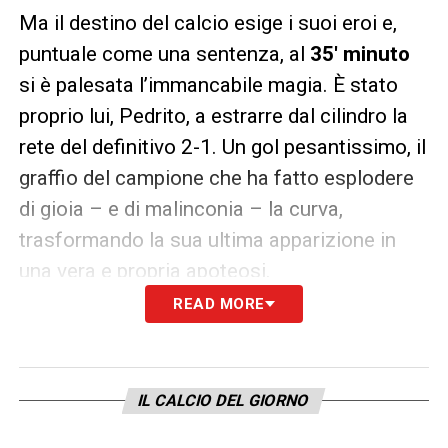
Ma il destino del calcio esige i suoi eroi e,
puntuale come una sentenza, al
35′ minuto
si è palesata l’immancabile magia. È stato
proprio lui, Pedrito, a estrarre dal cilindro la
rete del definitivo 2-1. Un gol pesantissimo, il
graffio del campione che ha fatto esplodere
di gioia – e di malinconia – la curva,
trasformando la sua ultima apparizione in
una vera e propria apoteosi.
READ MORE
Numeri da leggenda e un legame
indissolubile
Con quest’ultima, decisiva esibizione,
IL CALCIO DEL GIORNO
l’attaccante spagnolo chiude la sua