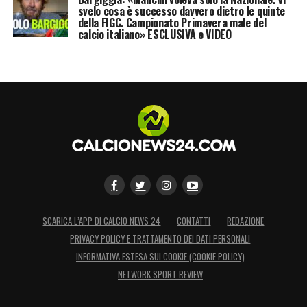
svelo cosa è successo davvero dietro le quinte
della FIGC. Campionato Primavera male del
calcio italiano» ESCLUSIVA e VIDEO
SCARICA L’APP DI CALCIO NEWS 24
CONTATTI
REDAZIONE
PRIVACY POLICY E TRATTAMENTO DEI DATI PERSONALI
INFORMATIVA ESTESA SUI COOKIE (COOKIE POLICY)
NETWORK SPORT REVIEW