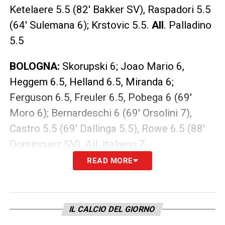
Ketelaere 5.5 (82′ Bakker SV), Raspadori 5.5
(64′ Sulemana 6); Krstovic 5.5.
All
. Palladino
5.5
BOLOGNA:
Skorupski 6; Joao Mario 6,
Heggem 6.5, Helland 6.5, Miranda 6;
Ferguson 6.5, Freuler 6.5, Pobega 6 (69′
Moro 6); Bernardeschi 6 (69′ Orsolini 7),
Castro 5.5 (69′ Dallinga 5.5), Rowe 6.5 (88′
Dominguez SV). All. Italiano 7
READ MORE
LA PLAYLIST DELLE NOSTRE TOP NEWS
IL CALCIO DEL GIORNO