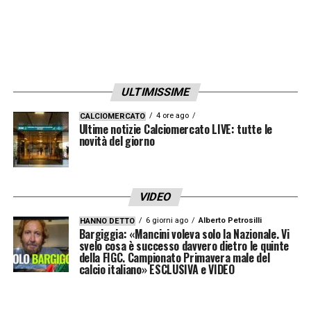
tecnico e l’affetto della tifoseria. L’esterno
offensivo è stato un
protagonista di una
stagione positiva con i giallazzurri in Serie
B
, offrendo un contributo qualitativo e di
corsa fondamentale per il raggiungimento
ULTIMISSIME
della promozione.
4 ore ago
CALCIOMERCATO
Ultime notizie Calciomercato LIVE: tutte le
novità del giorno
Anche in questo caso, il calciatore si trovava
in Ciociaria
in prestito dal Genoa
.
L’intenzione del management laziale è quella
VIDEO
di riallacciare immediatamente i contatti con
6 giorni ago
Alberto Petrosilli
HANNO DETTO
Bargiggia: «Mancini voleva solo la Nazionale. Vi
i rossoblù per definire un nuovo accordo a
svelo cosa è successo davvero dietro le quinte
titolo temporaneo, così da permettere al
della FIGC. Campionato Primavera male del
calcio italiano» ESCLUSIVA e VIDEO
ragazzo di misurarsi anche sul prestigioso
palcoscenico della massima serie con la