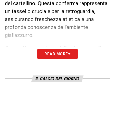
del cartellino. Questa conferma rappresenta
un tassello cruciale per la retroguardia,
assicurando freschezza atletica e una
profonda conoscenza dell’ambiente
giallazzurro.
Asse di mercato caldissimo con il
READ MORE
Genoa: mirino puntato su Seydou
Fini
Le manovre dei direttori di mercato del club
IL CALCIO DEL GIORNO
non si limitano però al pacchetto difensivo. Il
Frosinone spinge anche per Seydou Fini
, un
altro profilo di grandissimo talento che ha già
saputo conquistare la fiducia dello staff