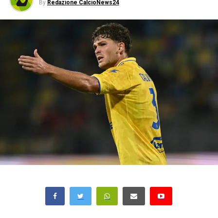
By
Redazione CalcioNews24