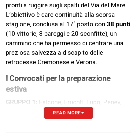
pronti a ruggire sugli spalti del Via del Mare.
L’obiettivo è dare continuità alla scorsa
stagione, conclusa al 17° posto con
38 punti
(10 vittorie, 8 pareggi e 20 sconfitte), un
cammino che ha permesso di centrare una
preziosa salvezza a discapito delle
retrocesse Cremonese e Verona.
I Convocati per la preparazione
estiva
GRUPPO 1:
Falcone, Früchtl, Lupo, Penev,
Gallo, Gaspar, Jean, Ndaba, Pérez, Siebert,
READ MORE
Tiago Gabriel, Veiga, Berisha, Coulibaly,
Fofana, Gandelman, Gorter, Kaba, Maleh,