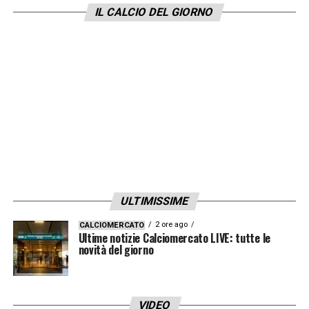
Ngom, Banda, Burnete, Esteban, Laerke,
IL CALCIO DEL GIORNO
N’Dri, Onyemachi, Pierotti, Štulić.
GRUPPO 2:
Borbei, Samooja, Addo, Esposito,
Kouassi, Pehlivanov, Scott, Ubani, Kovac,
Marchwiński, McJannet, Sala, Delle
Monache.
LA PLAYLIST DELLE NOSTRE TOP NEWS
ULTIMISSIME
2 ore ago
CALCIOMERCATO
Ultime notizie Calciomercato LIVE: tutte le
novità del giorno
VIDEO