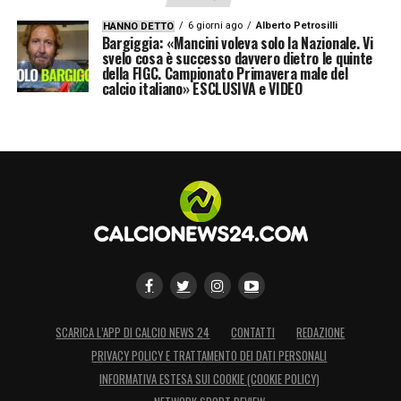
6 giorni ago
Alberto Petrosilli
HANNO DETTO
Bargiggia: «Mancini voleva solo la Nazionale. Vi
svelo cosa è successo davvero dietro le quinte
della FIGC. Campionato Primavera male del
calcio italiano» ESCLUSIVA e VIDEO
SCARICA L’APP DI CALCIO NEWS 24
CONTATTI
REDAZIONE
PRIVACY POLICY E TRATTAMENTO DEI DATI PERSONALI
INFORMATIVA ESTESA SUI COOKIE (COOKIE POLICY)