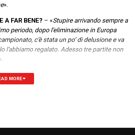
ne
».
 A FAR BENE?
– «
Stupire arrivando sempre a
timo periodo, dopo l’eliminazione in Europa
ampionato, c’è stata un po’ di delusione e va
o l’abbiamo regalato. Adesso tre partite non
».
on al massimo, col Cagliari ha preso una botta al
EAD MORE
so ci può dare lo spunto che a lui e Berna e Orso
S