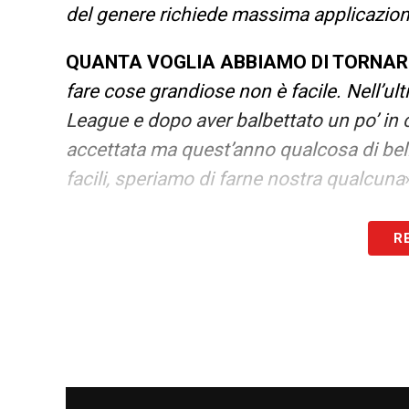
del genere richiede massima applicazio
QUANTA VOGLIA ABBIAMO DI TORNARE
fare cose grandiose non è facile. Nell’ul
League e dopo aver balbettato un po’ in c
accettata ma quest’anno qualcosa di bell
facili, speriamo di farne nostra qualcuna
ROWE IN PANCHINA?
– «
Si è allenato n
R
collo del piede. vediamo se a gara in cor
sono due di grande livello
».
LA PLAYLIST DELLE NOSTRE TOP NEW