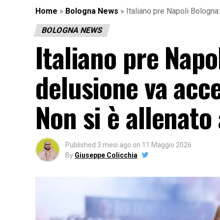
Home
»
Bologna News
»
Italiano pre Napoli Bologna
BOLOGNA NEWS
Italiano pre Napo
delusione va acc
Non si è allenat
Published
3 mesi ago
on
11 Maggio 2026
By
Giuseppe Colicchia