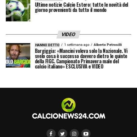
Le riunioni operative e il nuovo ciclo
Ultime notizie Calcio Estero: tutte le novità del
giorno provenienti da tutto il mondo
Nei prossimi giorni sono previste riunioni
operative tra area tecnica, dirigenza e staff,
incontri che serviranno a definire strategie,
VIDEO
priorità e possibili movimenti in entrata e in
1 settimana ago
Alberto Petrosilli
HANNO DETTO
Bargiggia: «Mancini voleva solo la Nazionale. Vi
uscita. Un passaggio cruciale anche perché
svelo cosa è successo davvero dietro le quinte
della FIGC. Campionato Primavera male del
Tedesco arriverà a breve in città per iniziare
calcio italiano» ESCLUSIVA e VIDEO
a lavorare da vicino con il club alla
costruzione del nuovo Bologna.
La sensazione è che il mercato rossoblù sia
solo all’inizio: le prime pedine stanno
prendendo forma, e il progetto tecnico
comincia a delinearsi.