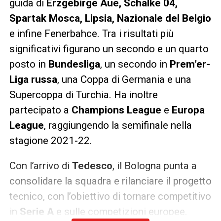
guida di
Erzgebirge Aue, Schalke 04,
Spartak Mosca, Lipsia, Nazionale del Belgio
e infine Fenerbahce. Tra i risultati più
significativi figurano un secondo e un quarto
posto in
Bundesliga
, un secondo in
Prem’er-
Liga russa
, una Coppa di Germania e una
Supercoppa di Turchia. Ha inoltre
partecipato a
Champions League
e
Europa
League
, raggiungendo la semifinale nella
stagione 2021-22.
Con l’arrivo di
Tedesco
, il Bologna punta a
consolidare la squadra e rilanciare il progetto
tecnico, con l’obiettivo di tornare competitivo
in
Serie A
e sulle competizioni europee.