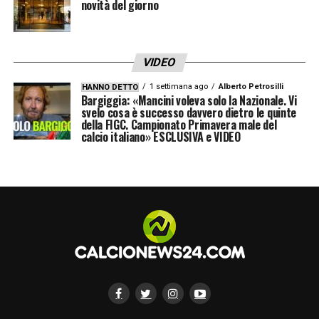
novità del giorno
Ha ottenuto un secondo e un quarto posto
nella Bundesliga tedesca, un secondo posto
nella Prem’er-Liga russa, ha raggiunto gli
VIDEO
Ottavi di Finale ai Campionati Europei, e
ha
1 settimana ago
Alberto Petrosilli
HANNO DETTO
Bargiggia: «Mancini voleva solo la Nazionale. Vi
vinto due titoli:
una Coppa di Germania
svelo cosa è successo davvero dietro le quinte
della FIGC. Campionato Primavera male del
(Lipsia 2021-22) e una Supercoppa di
calcio italiano» ESCLUSIVA e VIDEO
Turchia (Fenerbahce 2025). A livello di
competizioni continentali, ha partecipato
alla Champions League e anche all’Europa
League, raggiungendo la semifinale nel
2021-22. Benvenuto Mister!
».
LA PLAYLIST DELLE NOSTRE TOP NEWS