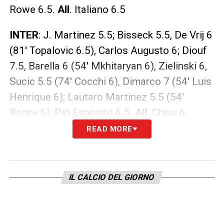
Rowe 6.5.
All
. Italiano 6.5
INTER
: J. Martinez 5.5; Bisseck 5.5, De Vrij 6
(81′ Topalovic 6.5), Carlos Augusto 6; Diouf
7.5, Barella 6 (54′ Mkhitaryan 6), Zielinski 6,
Sucic 5.5 (74′ Cocchi 6), Dimarco 7 (54′ Luis
Henrique 6); Lautaro Martinez 5.5 (54′
Bonny 6), Pio Esposito 6.5.
All
. Chivu 6
READ MORE
LA PLAYLIST DELLE NOSTRE TOP NEWS
IL CALCIO DEL GIORNO