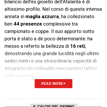
bilancio dell’ex gioiello dell’Atalanta è di
altissimo profilo. Nel corso di questa intensa
annata in
maglia azzurra
, ha collezionato
ben
44 presenze
complessive tra
campionato e coppe. Il suo apporto sotto
porta è stato a dir poco determinante: ha
messo a referto la bellezza di
16 reti
,
dimostrando una grande lucidità negli ultimi
sedici metri e una straordinaria capacità di
integrarsi nei collaudati meccanismi tattici
della squadra.
READ MORE
La firma sulla Supercoppa Italiana e
il futuro partenopeo
Tra i momenti più esaltanti e decisivi della
IL CALCIO DEL GIORNO