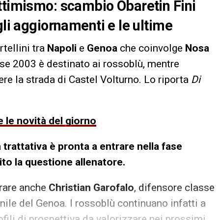
ttimismo: scambio Obaretin Fini
gli aggiornamenti e le ultime
tellini tra
Napoli
e
Genoa
che coinvolge
Nosa
asse 2003 è destinato ai rossoblù, mentre
re la strada di Castel Volturno. Lo riporta
Di
 le novità del giorno
la trattativa è pronta a entrare nella fase
ito la questione allenatore.
trare anche
Christian Garofalo
, difensore classe
ile del Genoa. I rossoblù continuano infatti a
ofili di prospettiva da valorizzare nei prossimi