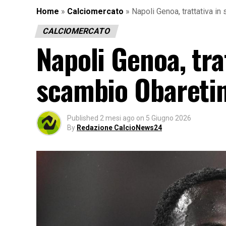
Home
»
Calciomercato
»
Napoli Genoa, trattativa in
CALCIOMERCATO
Napoli Genoa, trat
scambio Obaretin
Published
2 mesi ago
on
5 Giugno 2026
By
Redazione CalcioNews24