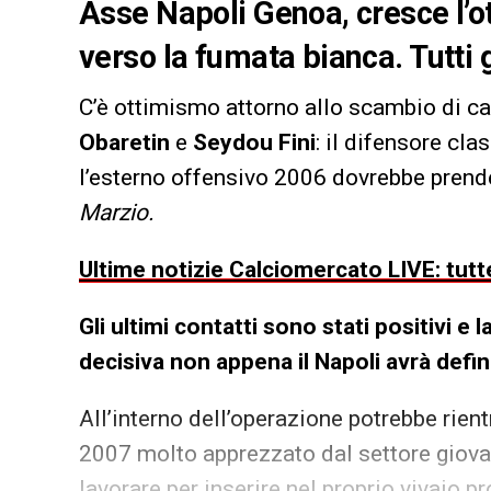
Asse Napoli Genoa, cresce l’o
verso la fumata bianca. Tutti 
C’è ottimismo attorno allo scambio di car
Obaretin
e
Seydou Fini
: il difensore cl
l’esterno offensivo 2006 dovrebbe prende
Marzio.
Ultime notizie Calciomercato LIVE: tutte
Gli ultimi contatti sono stati positivi e 
decisiva non appena il Napoli avrà defin
All’interno dell’operazione potrebbe rien
2007 molto apprezzato dal settore giovan
lavorare per inserire nel proprio vivaio pr