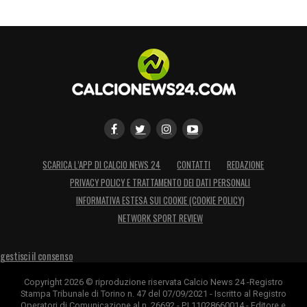
LA PLAYLIST DELLE NOSTRE TOP NEWS
SCARICA L’APP DI CALCIO NEWS 24
CONTATTI
REDAZIONE
PRIVACY POLICY E TRATTAMENTO DEI DATI PERSONALI
INFORMATIVA ESTESA SUI COOKIE (COOKIE POLICY)
NETWORK SPORT REVIEW
gestisci il consenso
Copyright 2026 © riproduzione riservata Calcio News 24 -Registro
Stampa Tribunale di Torino n. 47 del 07/09/2021 - Iscritto al Registro
Operatori di Comunicazione al n. 26692 - P.I.11028660014 - Editore e