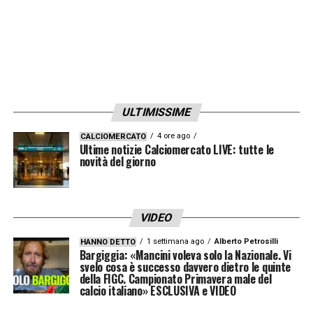
meccanismo, come fece con Cuadrado,
Dybala, Mandzukic e Higuain, combinando
equilibrio e pericolosità offensiva.
L’obiettivo del tecnico è chiaro: riportare
ULTIMISSIME
serenità, entusiasmo e coraggio nella
squadra, puntando a esaltare la qualità dei
4 ore ago
CALCIOMERCATO
Ultime notizie Calciomercato LIVE: tutte le
singoli e la fluidità di gioco. Se Allegri
novità del giorno
riuscirà a trasmettere la propria mentalità e a
sfruttare al massimo le caratteristiche dei
VIDEO
giocatori, il
Napoli
potrà diventare
1 settimana ago
Alberto Petrosilli
HANNO DETTO
protagonista in Serie A e in Europa, offrendo
Bargiggia: «Mancini voleva solo la Nazionale. Vi
svelo cosa è successo davvero dietro le quinte
spettacolo al
Maradona
e rilanciando le
della FIGC. Campionato Primavera male del
ambizioni di una squadra pronta a stupire.
calcio italiano» ESCLUSIVA e VIDEO