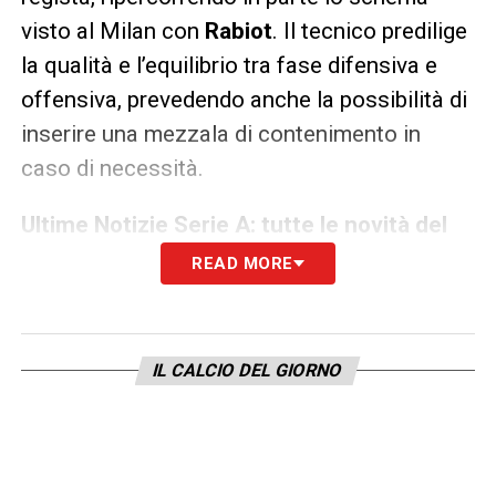
visto al Milan con
Rabiot
. Il tecnico predilige
la qualità e l’equilibrio tra fase difensiva e
offensiva, prevedendo anche la possibilità di
inserire una mezzala di contenimento in
caso di necessità.
Ultime Notizie Serie A: tutte le novità del
giorno sul massimo campionato italiano
READ MORE
In attacco,
Hojlund
sarà il punto fermo,
supportato dalle ali
Neres
e
Alisson
, capaci
IL CALCIO DEL GIORNO
di saltare l’uomo e alternare azione
personale a cross per il centravanti. Allegri
dovrà ritrovare la stessa capacità di
integrare tutti i giocatori nello stesso