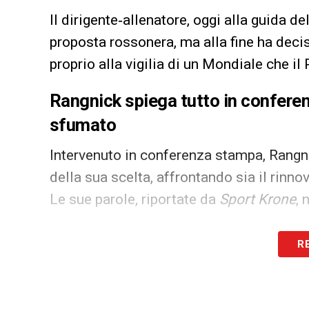
Il dirigente‑allenatore, oggi alla guida d
proposta rossonera, ma alla fine ha deciso
proprio alla vigilia di un Mondiale che i
Rangnick spiega tutto in conferenz
sfumato
Intervenuto in conferenza stampa, Rangni
della sua scelta, affrontando sia il rinno
Le sue parole, riportate da
Sport Krone
, 
«Ho detto fin dall’inizio che il rinnovo è 
R
molti fattori. Tra questi anche la question
sarebbe rimasto a disposizione. Per ques
grande soddisfazione: è la decisione gius