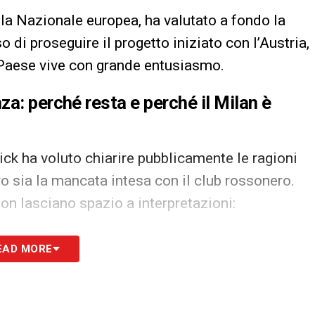
ella Nazionale europea, ha valutato a fondo la
 di proseguire il progetto iniziato con l’Austria,
l Paese vive con grande entusiasmo.
a: perché resta e perché il Milan è
ck ha voluto chiarire pubblicamente le ragioni
vo sia la mancata intesa con il club rossonero.
non lasciano spazio a interpretazioni:
una decisione di principio in cui hanno influito
EAD MORE
e di chi, all’interno del mio staff tecnico,
to ora posso stare qui seduto e dire con
ta quella di rimanere in carica dopo i Mondiali».