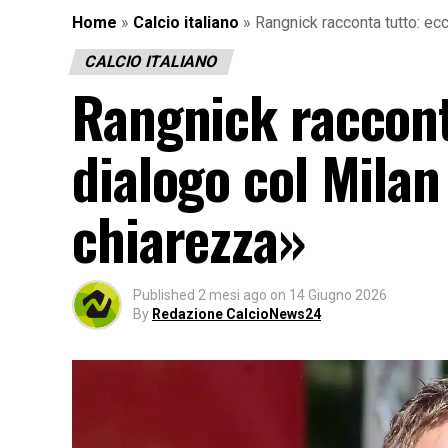
Home
»
Calcio italiano
»
Rangnick racconta tutto: ec
CALCIO ITALIANO
Rangnick raccont
dialogo col Milan
chiarezza»
Published
2 mesi ago
on
14 Giugno 2026
By
Redazione CalcioNews24