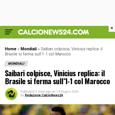
×
Home
»
Mondiali
»
Saibari colpisce, Vinicius replica: il
Brasile si ferma sull’1-1 col Marocco
MONDIALI
Saibari colpisce, Vinicius replica: il
Brasile si ferma sull’1-1 col Marocco
Published
2 mesi ago
on
14 Giugno 2026
By
Redazione CalcioNews24