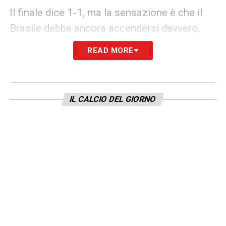
Il finale dice 1-1, ma la sensazione è che il
Brasile debba ancora accendersi davvero,
mentre il Marocco ha già mandato un
READ MORE
messaggio forte al torneo.
LA PLAYLIST DELLE NOSTRE TOP NEWS
IL CALCIO DEL GIORNO