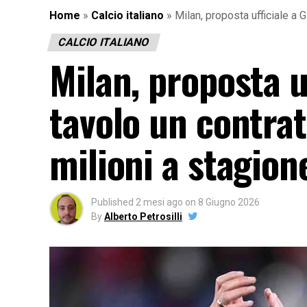
Home
»
Calcio italiano
»
Milan, proposta ufficiale a G
CALCIO ITALIANO
Milan, proposta u
tavolo un contrat
milioni a stagion
Published
2 mesi ago
on
8 Giugno 2026
By
Alberto Petrosilli