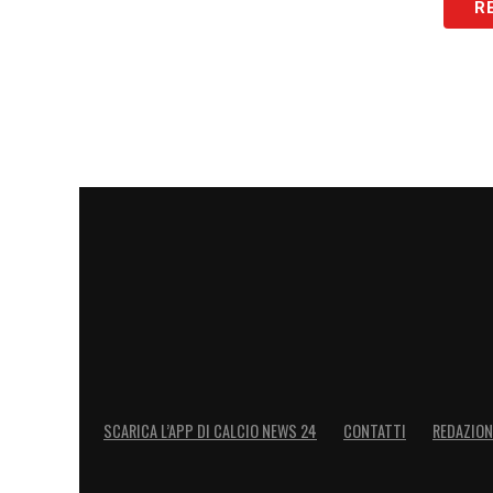
R
LA PLAYLIST DELLE NOSTRE TOP NEW
SCARICA L’APP DI CALCIO NEWS 24
CONTATTI
REDAZION