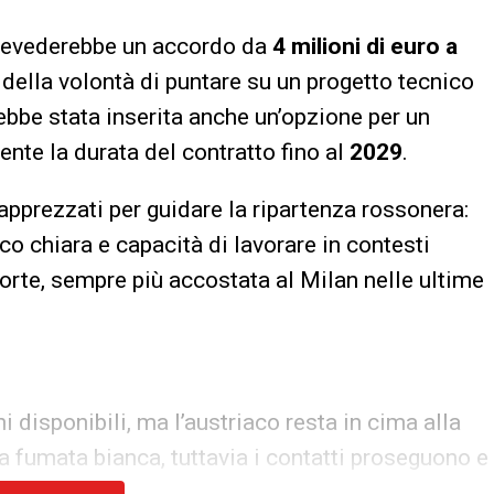
prevederebbe un accordo da
4 milioni di euro a
 della volontà di puntare su un progetto tecnico
bbe stata inserita anche un’opzione per un
nte la durata del contratto fino al
2029
.
 apprezzati per guidare la ripartenza rossonera:
co chiara e capacità di lavorare in contesti
orte, sempre più accostata al Milan nelle ultime
i disponibili, ma l’austriaco resta in cima alla
a fumata bianca, tuttavia i contatti proseguono e
rio per affidargli la panchina.