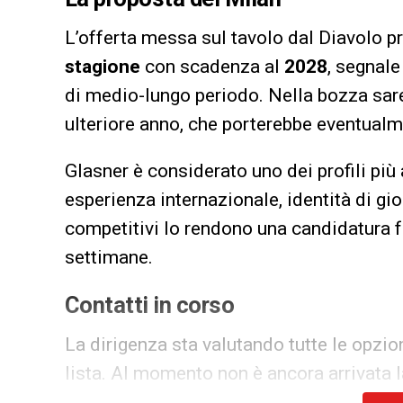
L’offerta messa sul tavolo dal Diavolo 
stagione
con scadenza al
2028
, segnale
di medio-lungo periodo. Nella bozza sare
ulteriore anno, che porterebbe eventualme
Glasner è considerato uno dei profili più
esperienza internazionale, identità di gio
competitivi lo rendono una candidatura f
settimane.
Contatti in corso
La dirigenza sta valutando tutte le opzion
lista. Al momento non è ancora arrivata l
il Milan sembra intenzionato a fare sul se