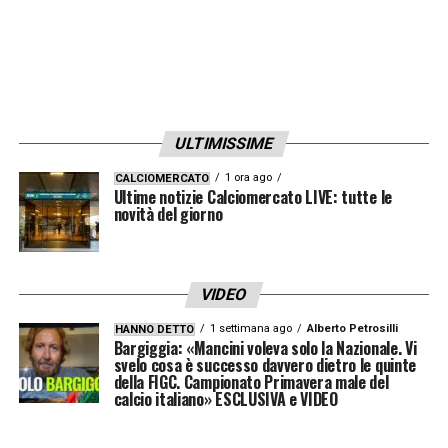
evitando rischi inutili nella gara inaugurale.
“L’unica nota negativa è che Rúben Dias non
è ancora al 100%, quindi non è pronto per
giocare. Non è il momento di prendere
ULTIMISSIME
rischi: stiamo lavorando con lui e ha più
1 ora ago
CALCIOMERCATO
Ultime notizie Calciomercato LIVE: tutte le
senso che continui il suo percorso di
novità del giorno
recupero piuttosto che scendere in campo
domani”.
VIDEO
1 settimana ago
Alberto Petrosilli
HANNO DETTO
Bargiggia: «Mancini voleva solo la Nazionale. Vi
svelo cosa è successo davvero dietro le quinte
della FIGC. Campionato Primavera male del
calcio italiano» ESCLUSIVA e VIDEO