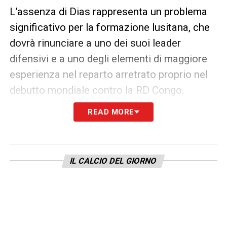
L’assenza di Dias rappresenta un problema
significativo per la formazione lusitana, che
dovrà rinunciare a uno dei suoi leader
difensivi e a uno degli elementi di maggiore
esperienza nel reparto arretrato proprio nel
debutto mondiale contro la RD Congo.
READ MORE
Stop precauzionale: obiettivo
recupero per le prossime gare
Le parole del CT lasciano però intendere che
IL CALCIO DEL GIORNO
si tratti di uno stop a scopo precauzionale.
L’obiettivo dello staff è infatti quello di
riavere Dias a disposizione
già dalle
prossime partite della fase a gironi
,