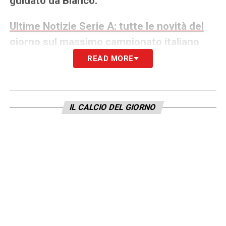
guidato da Bianco.
Ultime Notizie Serie A: tutte le novità del
giorno sul massimo campionato italiano
READ MORE
BURDISSO –
“Cara comunità di AC Monza,
abbiamo vissuto un anno fantastico.
Abbiamo raggiunto il nostro obiettivo di
IL CALCIO DEL GIORNO
tornare in Serie A con una stagione storica. È
davvero difficile salutarvi. Lasciare il ruolo di
direttore sportivo del Club è una delle
decisioni più difficili della mia carriera. Me
ne vado per una scelta professionale e di
vita: tornare a vivere in Argentina, il mio
Paese.