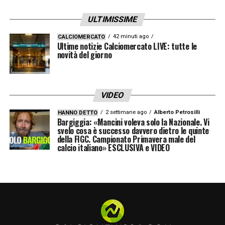
A Monza ho trovato uno straordinario
ULTIMISSIME
gruppo umano con cui lavorare. Voglio
ringraziare Beckett Layne Ventures,
42 minuti ago
CALCIOMERCATO
Ultime notizie Calciomercato LIVE: tutte le
la presidente di AC Monza Lauren Crampsie
novità del giorno
e Mauro Baldissoni
per l’opportunità e la
fiducia che mi hanno accordato fin dal mio
VIDEO
arrivo al Club
.
2 settimane ago
Alberto Petrosilli
HANNO DETTO
Bargiggia: «Mancini voleva solo la Nazionale. Vi
Il mio collega Francesco Vallone per i suoi
svelo cosa è successo davvero dietro le quinte
della FIGC. Campionato Primavera male del
insegnamenti e la sua passione. Paolo
calcio italiano» ESCLUSIVA e VIDEO
Bianco e tutto lo staff di professionisti per
aver lavorato con un solo obiettivo in
mente: migliorare ogni giorno e dare tutto
per questo Club. I giocatori della rosa per
aver raggiunto il nostro obiettivo e