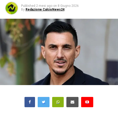
Published
2 mesi ago
on
8 Giugno 2026
By
Redazione CalcioNews24