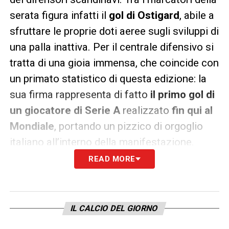
serata figura infatti il
gol di Ostigard
, abile a
sfruttare le proprie doti aeree sugli sviluppi di
una palla inattiva. Per il centrale difensivo si
tratta di una gioia immensa, che coincide con
un primato statistico di questa edizione: la
sua firma rappresenta di fatto
il primo gol di
un giocatore di Serie A
realizzato
fin qui al
Mondiale
, portando un pizzico di orgoglio
italiano all’interno della manifestazione.
READ MORE
Un successo netto completato
dall’autogol di Hussein
A completare la giornata da incubo per la
IL CALCIO DEL GIORNO
rappresentativa asiatica e a sigillare