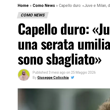
Home
»
Como News
»
Capello duro: «Juve e Milan, 
COMO NEWS
Capello duro: «Ju
una serata umili
sono sbagliato»
Published
3 mesi ago
on
25 Maggio 2026
By
Giuseppe Colicchia