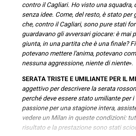
contro il Cagliari. Ho visto una squadra, q
senza idee. Come, del resto, è stato per g
che, contro il Cagliari, sono pure stati for
guardavano gli avversari giocare: è mai pos
giunta, in una partita che è una finale?
potevano mettere l’anima, potevano comb
nessuna aggressione, niente di niente
».
SERATA TRISTE E UMILIANTE PER IL 
aggettivo per descrivere la serata rossone
perché deve essere stato umiliante per i
passione per una stagione intera, assist
vedere un Milan in queste condizioni: tut
risultato e la prestazione sono stati scio