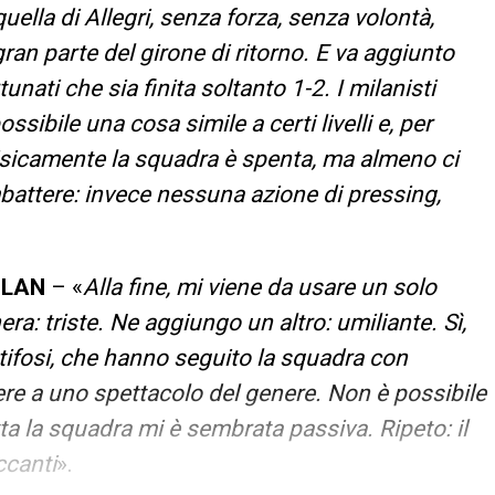
uella di Allegri, senza forza, senza volontà,
ran parte del girone di ritorno. E va aggiunto
tunati che sia finita soltanto 1-2. I milanisti
sibile una cosa simile a certi livelli e, per
 Fisicamente la squadra è spenta, ma almeno ci
attere: invece nessuna azione di pressing,
MILAN
– «
Alla fine, mi viene da usare un solo
ra: triste. Ne aggiungo un altro: umiliante. Sì,
 tifosi, che hanno seguito la squadra con
ere a uno spettacolo del genere. Non è possibile
ta la squadra mi è sembrata passiva. Ripeto: il
ccanti
».