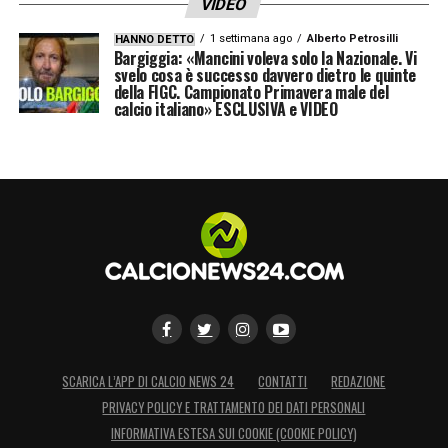
VIDEO
1 settimana ago
Alberto Petrosilli
HANNO DETTO
Bargiggia: «Mancini voleva solo la Nazionale. Vi
svelo cosa è successo davvero dietro le quinte
della FIGC. Campionato Primavera male del
calcio italiano» ESCLUSIVA e VIDEO
SCARICA L’APP DI CALCIO NEWS 24
CONTATTI
REDAZIONE
PRIVACY POLICY E TRATTAMENTO DEI DATI PERSONALI
INFORMATIVA ESTESA SUI COOKIE (COOKIE POLICY)