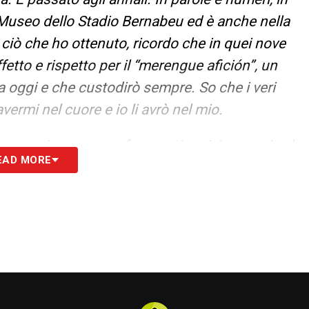
 nel Museo dello Stadio Bernabeu ed è anche nella
di ciò che ho ottenuto, ricordo che in quei nove
etto e rispetto per il “merengue afición”, un
a oggi e che custodirò sempre. So che i veri
vermi nel cuore e io li avrò nel mio.
agna, ci sono state frequenti notizie e storie che
EAD MORE
 in molti campionati diversi, senza che
re di scoprire la verità.
e che non posso permettere alle persone di
mango concentrato sulla mia carriera e sul mio
 sfide che devo affrontare. Tutto il resto? Tutto