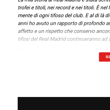
trofei e titoli, nei record e nei titoli. È
mente di ogni tifoso del club. E al di là 
anni ho avuto un rapporto di profondo aff
affetto e un rispetto che conservo ancor
tifosi del Real Madrid continueranno ad a
Oltre a questo episodio più recente in Sp
R
mi associavano a un certo numero di club
nessuno si fosse mai preoccupato di cerca
Sto rompendo il mio silenzio ora per dir
continuare a giocare con il mio nome. Ri
lavoro, impegnato e preparato per tutte le
il resto sono solo chiacchiere
».