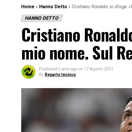
Home
»
Hanno Detto
»
Cristiano Ronaldo si sfoga: 
HANNO DETTO
Cristiano Ronaldo
mio nome. Sul R
Published
5 anni ago
on
17 Agosto 2021
By
Reparto tecnico