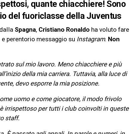
spettosi, quante chiacchiere! Sono
o del fuoriclasse della Juventus
 dalla
Spagna
,
Cristiano Ronaldo
ha voluto fare
go e perentorio messaggio su
Instagram
.
Non
rato sul mio lavoro. Meno chiacchiere e più
’inizio della mia carriera. Tuttavia, alla luce di
ecente, devo esporre la mia posizione.
come uomo e come giocatore, il modo frivolo
è irrispettoso per tutti i club coinvolti in queste
o staff.
a. È passato agli annali. In parole e numeri, in