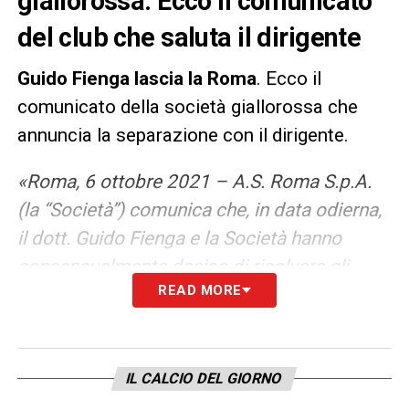
giallorossa. Ecco il comunicato
del club che saluta il dirigente
Guido Fienga lascia la Roma
. Ecco il
comunicato della società giallorossa che
annuncia la separazione con il dirigente.
«Roma, 6 ottobre 2021 – A.S. Roma S.p.A.
(la “Società”) comunica che, in data odierna,
il dott. Guido Fienga e la
Società hanno
consensualmente deciso di risolvere gli
READ MORE
incarichi detenuti dal dott. Fienga quale
Amministratore
Delegato, componente del
Consiglio di Amministrazione e del Comitato
Esecutivo della Società. Le parti hanno
IL CALCIO DEL GIORNO
altresì concordato l’assunzione da parte del