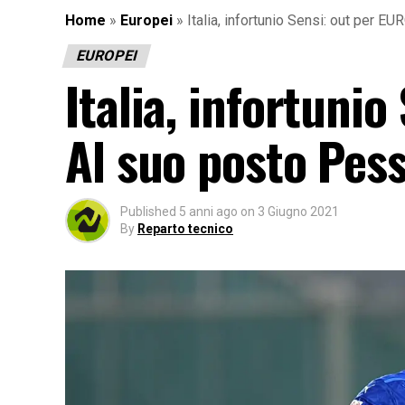
Home
»
Europei
»
Italia, infortunio Sensi: out per 
EUROPEI
Italia, infortuni
Al suo posto Pes
Published
5 anni ago
on
3 Giugno 2021
By
Reparto tecnico