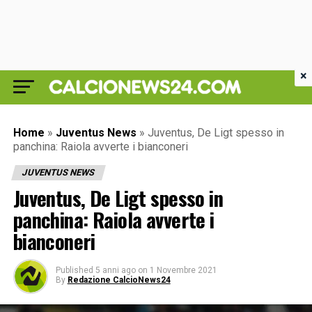
×
Home
»
Juventus News
»
Juventus, De Ligt spesso in
panchina: Raiola avverte i bianconeri
JUVENTUS NEWS
Juventus, De Ligt spesso in
panchina: Raiola avverte i
bianconeri
Published
5 anni ago
on
1 Novembre 2021
By
Redazione CalcioNews24