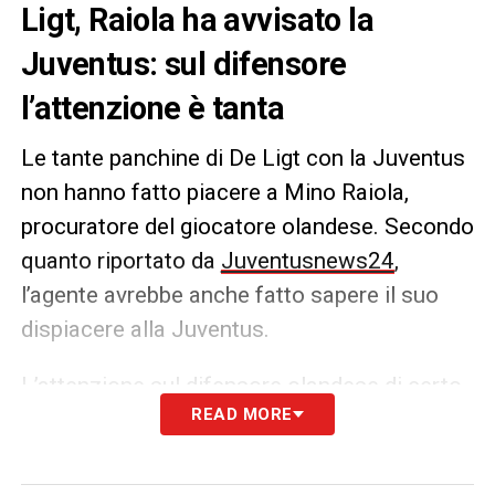
Ligt, Raiola ha avvisato la
Juventus: sul difensore
l’attenzione è tanta
Le tante panchine di De Ligt con la Juventus
non hanno fatto piacere a Mino Raiola,
procuratore del giocatore olandese. Secondo
quanto riportato da
Juventusnews24
,
l’agente avrebbe anche fatto sapere il suo
dispiacere alla Juventus.
L’attenzione sul difensore olandese di certo
READ MORE
non manca e se dovesse continuare a
trovare poco spazio questo potrebbe anche
divampare.