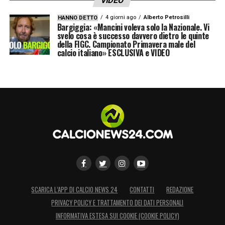
VIDEO
4 giorni ago
Alberto Petrosilli
HANNO DETTO
Bargiggia: «Mancini voleva solo la Nazionale. Vi
svelo cosa è successo davvero dietro le quinte
della FIGC. Campionato Primavera male del
calcio italiano» ESCLUSIVA e VIDEO
SCARICA L’APP DI CALCIO NEWS 24
CONTATTI
REDAZIONE
PRIVACY POLICY E TRATTAMENTO DEI DATI PERSONALI
INFORMATIVA ESTESA SUI COOKIE (COOKIE POLICY)