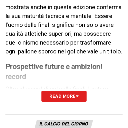
mostrata anche in questa edizione conferma
la sua maturità tecnica e mentale. Essere
l’uomo delle finali significa non solo avere
qualità atletiche superiori, ma possedere
quel cinismo necessario per trasformare
ogni pallone sporco nel gol che vale un titolo.
Prospettive future e ambizioni
record
Oltre al record di gol nelle finali, Lautaro
READ MORE
Martínez continua a scalare la classifica dei
marcatori all-time
della storia dell’Inter. Il
raggiungimento di mostri sacri come Crespo
e Cruz è solo l’ennesimo tassello di una
IL CALCIO DEL GIORNO