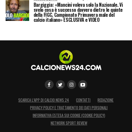
Bargiggia: «Mancini voleva solo la Nazionale. Vi
svelo cosa è successo davvero dietro le quinte
della FIGC. Campionato Primavera male del
calcio italiano» ESCLUSIVA e VIDEO
SCARICA L’APP DI CALCIO NEWS 24
CONTATTI
REDAZIONE
PRIVACY POLICY E TRATTAMENTO DEI DATI PERSONALI
INFORMATIVA ESTESA SUI COOKIE (COOKIE POLICY)
NETWORK SPORT REVIEW