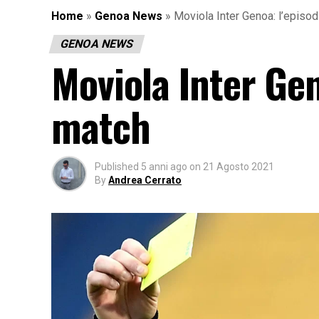
Home
»
Genoa News
»
Moviola Inter Genoa: l’episod
GENOA NEWS
Moviola Inter Gen
match
Published
5 anni ago
on
21 Agosto 2021
By
Andrea Cerrato