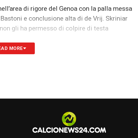
ll’area di rigore del Genoa con la palla messa
Bastoni e conclusione alta di de Vrij. Skriniar
non gli ha permesso di colpire di testa
S
EAD MORE