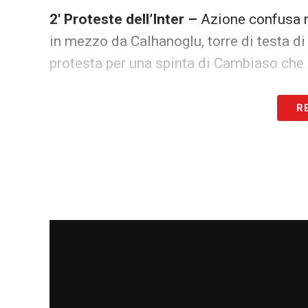
2′ Proteste dell’Inter –
Azione confusa ne
in mezzo da Calhanoglu, torre di testa di 
protesta per una spinta di Cambiaso che 
LA PLAYLIST DELLE NOSTRE TOP NEW
R