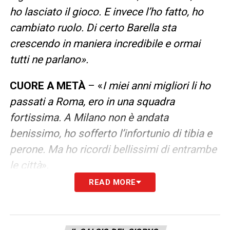
ho lasciato il gioco. E invece l’ho fatto, ho
cambiato ruolo. Di certo Barella sta
crescendo in maniera incredibile e ormai
tutti ne parlano».
CUORE A METÀ
– «
I miei anni migliori li ho
passati a Roma, ero in una squadra
fortissima. A Milano non è andata
benissimo, ho sofferto l’infortunio di tibia e
perone. Ma ho ricordi bellissimi di entrambe
le città
».
READ MORE
CORREA
– «
Correa è un po’ sottovalutato,
ma non dimentichiamo che gioca in un
grande centrocampo. Luis Alberto, Leiva e