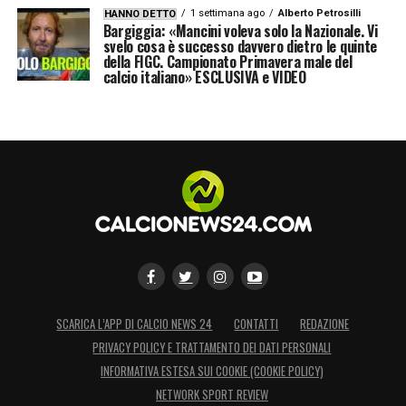
1 settimana ago
Alberto Petrosilli
HANNO DETTO
Bargiggia: «Mancini voleva solo la Nazionale. Vi
svelo cosa è successo davvero dietro le quinte
della FIGC. Campionato Primavera male del
calcio italiano» ESCLUSIVA e VIDEO
SCARICA L’APP DI CALCIO NEWS 24
CONTATTI
REDAZIONE
PRIVACY POLICY E TRATTAMENTO DEI DATI PERSONALI
INFORMATIVA ESTESA SUI COOKIE (COOKIE POLICY)
NETWORK SPORT REVIEW