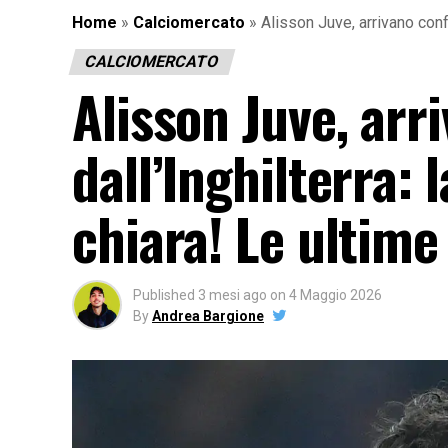
Home
»
Calciomercato
»
Alisson Juve, arrivano confe
CALCIOMERCATO
Alisson Juve, ar
dall’Inghilterra: 
chiara! Le ultime 
Published
3 mesi ago
on
4 Maggio 2026
By
Andrea Bargione