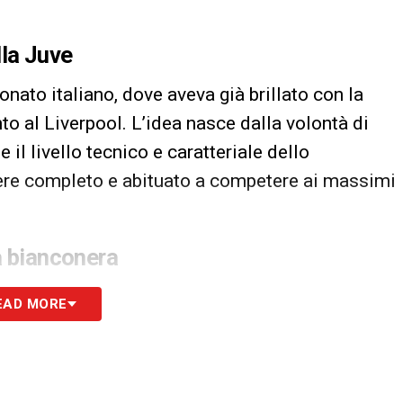
lla Juve
nato italiano, dove aveva già brillato con la
o al Liverpool. L’idea nasce dalla volontà di
 il livello tecnico e caratteriale dello
tiere completo e abituato a competere ai massimi
a bianconera
ice. Il club inglese lo considera un pilastro, ma
EAD MORE
otrebbero aprire spiragli inattesi. Per la
rtante, sostenibile solo attraverso cessioni di
mpions League.