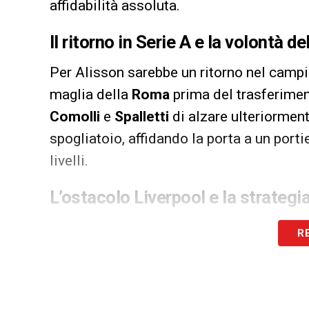
affidabilità assoluta.
Il ritorno in Serie A e la volontà de
Per Alisson sarebbe un ritorno nel campio
maglia della
Roma
prima del trasferiment
Comolli
e
Spalletti
di alzare ulteriormente
spogliatoio, affidando la porta a un por
livelli.
L’ostacolo Liverpool e la strategi
Strappare Alisson ai
Reds
non sarà sempl
R
le dinamiche del mercato internazionale p
Juventus servirebbe un investimento impo
peso o grazie ai ricavi della nuova Cha