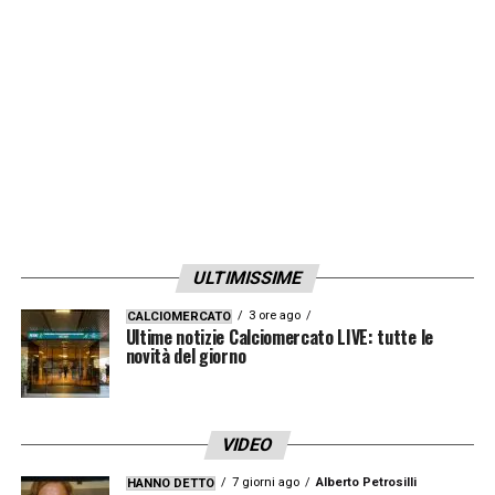
riguardo alle opportunità di realizzare
qualcosa, di realizzare un sogno. Questo
dovrebbe essere il nostro obiettivo. Il club
ha raggiunto il successo in passato e
vogliamo raggiungerlo di nuovo».
LA PLAYLIST DELLE NOSTRE TOP NEWS
ULTIMISSIME
3 ore ago
CALCIOMERCATO
Ultime notizie Calciomercato LIVE: tutte le
novità del giorno
VIDEO
7 giorni ago
Alberto Petrosilli
HANNO DETTO