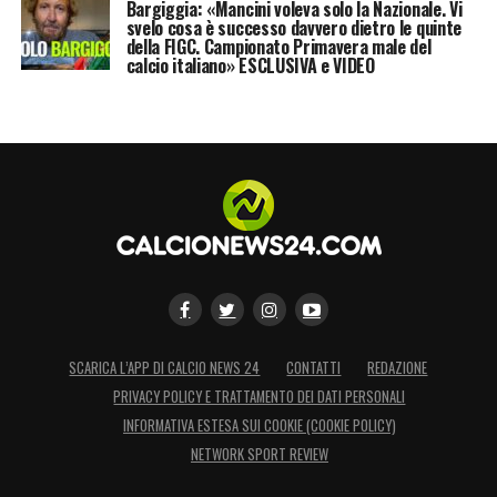
Bargiggia: «Mancini voleva solo la Nazionale. Vi
svelo cosa è successo davvero dietro le quinte
della FIGC. Campionato Primavera male del
calcio italiano» ESCLUSIVA e VIDEO
SCARICA L’APP DI CALCIO NEWS 24
CONTATTI
REDAZIONE
PRIVACY POLICY E TRATTAMENTO DEI DATI PERSONALI
INFORMATIVA ESTESA SUI COOKIE (COOKIE POLICY)
NETWORK SPORT REVIEW