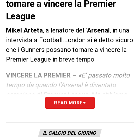
tornare a vincere la Premier
League
Mikel Arteta
, allenatore dell’
Arsenal
, in una
intervista a Football.London si è detto sicuro
che i Gunners possano tornare a vincere la
Premier League in breve tempo.
VINCERE LA PREMIER –
«
E’ passato molto
tempo da quando l’Arsenal è diventato
campione di Premier League. Ma abbiamo
READ MORE
un esempio, quello del Liverpool. Sappiamo
da quanto tempo non era campione
d’Inghilterra, quindi tutto è possibile, nulla è
irraggiungibile. Sono sempre ottimista
IL CALCIO DEL GIORNO