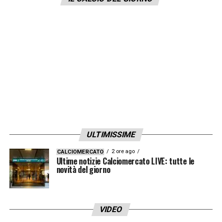
la decisione iniziale.
Il voto sarà aggiornato
settimana prossima
e solo in
quell’occasione la decisione definitiva.
LA PLAYLIST DELLE NOSTRE TOP NEWS
ULTIMISSIME
2 ore ago
CALCIOMERCATO
Ultime notizie Calciomercato LIVE: tutte le
novità del giorno
VIDEO