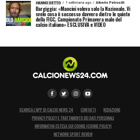
1 settimana ago
Alberto Petrosilli
HANNO DETTO
Bargiggia: «Mancini voleva solo la Nazionale. Vi
svelo cosa è successo davvero dietro le quinte
della FIGC. Campionato Primavera male del
calcio italiano» ESCLUSIVA e VIDEO
SCARICA L’APP DI CALCIO NEWS 24
CONTATTI
REDAZIONE
PRIVACY POLICY E TRATTAMENTO DEI DATI PERSONALI
INFORMATIVA ESTESA SUI COOKIE (COOKIE POLICY)
NETWORK SPORT REVIEW