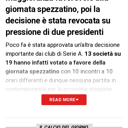
giornata spezzatino, poi la
decisione è stata revocata su
pressione di due presidenti
Poco fa è stata approvata un’altra decisione
importante dai club di Serie A.
13 società su
19 hanno infatti votato a favore della
giornata spezzatino
con 10 incontri a 10
orari differenti e dunque nessuna partita in
contemporanea per la prossima stagione.
READ MORE
In un secondo momento, dopo enormi
pressioni soprattutto da parte di Ferrero e
Preziosi, è stata
immediatamente revocata
IL CALCIO DEL GIORNO