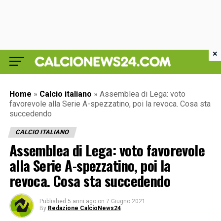
×
Home
»
Calcio italiano
»
Assemblea di Lega: voto
favorevole alla Serie A-spezzatino, poi la revoca. Cosa sta
succedendo
CALCIO ITALIANO
Assemblea di Lega: voto favorevole
alla Serie A-spezzatino, poi la
revoca. Cosa sta succedendo
Published
5 anni ago
on
7 Giugno 2021
By
Redazione CalcioNews24