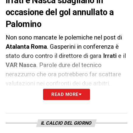
Irrati e Nasca sbagliano in
occasione del gol annullato a
Palomino
Non sono mancate le polemiche nel post di
Atalanta Roma
. Gasperini in conferenza è
stato duro contro il direttore di gara
Irrati
e il
VAR Nasca
. Parole dure del tecnico
nerazzurro che ora potrebbero far scattare
valutazioni nei confronti dei due arbitri.
READ MORE
L’
AIA
avrebbe ammesso l’errore parlando
con l’Atalanta e, secondo quanto riportato
dalla
Gazzetta dello Sport
, Irrati e Nasca ora
IL CALCIO DEL GIORNO
rischiano lo stop per l’errore sul gol annullato