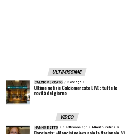
a Palomino. Il Var Nasca avrebbe dovuto
richiamare Irrati per valutare la posizione del
difensore della Dea.
LA PLAYLIST DELLE NOSTRE TOP NEWS
ULTIMISSIME
8 ore ago
CALCIOMERCATO
Ultime notizie Calciomercato LIVE: tutte le
novità del giorno
VIDEO
1 settimana ago
Alberto Petrosilli
HANNO DETTO
Bargiggia: «Mancini voleva solo la Nazionale. Vi