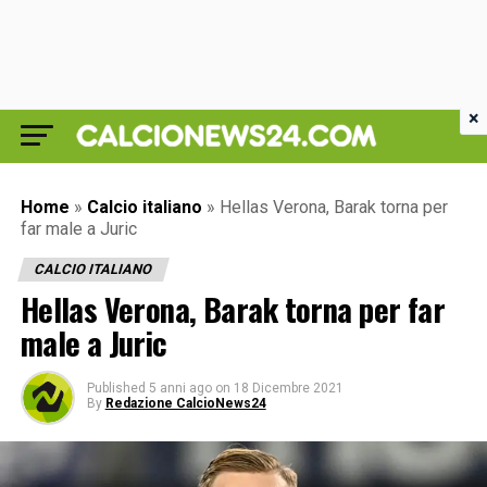
×
Home
»
Calcio italiano
»
Hellas Verona, Barak torna per
far male a Juric
CALCIO ITALIANO
Hellas Verona, Barak torna per far
male a Juric
Published
5 anni ago
on
18 Dicembre 2021
By
Redazione CalcioNews24