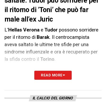
saltate: Tudor può sorridere per
il ritorno di ‘Toni’ che può far
male all’ex Juric
L’
Hellas Verona
e
Tudor
possono sorridere
per il ritorno di
Barak
. Il centrocampista
aveva saltato le ultime tre sfide per una
sindrome influenzale e ora è recuperato per
la sfida contro il
Torino
.
Il suo ritorno è una ventata positiva per gli
READ MORE
scaligeri e ritroverà proprio l’ex tecnico
Juric
,
che l’anno scorso lo mise nelle condizioni di
crescere e far bene. A riferirlo la
Gazzetta
IL CALCIO DEL GIORNO
dello Sport
.